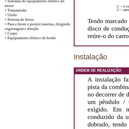
+
Sistemas de equipamento elétrico do
motor
1 — o c
+
Transmissão
2 — pin
+
União
+
Sistema de freios
Tendo marcado 
+
Para a frente e pontes traseiras, dirigindo
disco de condu
engrenagem e direção
+
Corpo
retire-o do carro
+
Equipamento elétrico de bordo
Instalação
ORDEM DE REALIZAÇÃO
A instalação f
pista da combin
no decorrer de 
um pêndulo / 
exigido. Em 
conduzido da u
dobrado, tendo