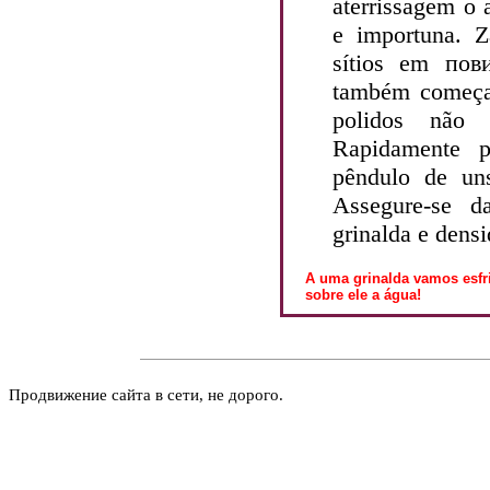
aterrissagem o
e importuna. Z
sítios em пов
também começa 
polidos não 
Rapidamente 
pêndulo de un
Assegure-se d
grinalda e dens
A uma grinalda vamos esfr
sobre ele a água!
Продвижение сайта в сети, не дорого.