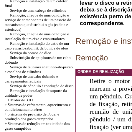
Remoção e instalação de um coletor
levar o disco a ret
final
deixa-se à discriç
Serviço de uma cabeça de cilindros
Remoção, cheque de uma condição e
existência perto d
serviço de componentes de um passeio do
correspondente.
mecanismo que distribui o gás (cadeia e
asteriscos)
Remoção, cheque de uma condição e
Remoção e ins
instalação de um eixo e empurradores
Remoção e instalação do catre de um
caso e maslozabornik da bomba de óleo
Serviço da bomba de óleo
Remoção
Substituição de epiploons de um cabo
dobrado
Serviço de reuniões shatunno-de-pistão
e espelhos de cilindros
ORDEM DE REALIZAÇÃO
Serviço de um cabo dobrado e
Retire o moto
carregamentos radicais
Serviço de pêndulo / condução de disco
marcam a provi
Remoção e instalação de suporte da
um pêndulo. Gra
unidade de poder
+
Motor de 3.0 l
de fixação, reti
+
Sistemas de esfriamento, aquecimento e
condicionamento aéreo
reunião de un
+
o sistema de provisão de Poder e
pêndulo / um d
produção dos gases cumpridos
+
Sistemas de redução em toxicidade dos
fixação (ver um
gases cumpridos