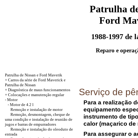
Patrulha de
Ford Ma
1988-1997 de 
Reparo e operaç
Patrulha de Nissan e Ford Maverik
+
Carros da série de Ford Maverick e
Patrulha de Nissan
Serviço de pê
+
Diagnóstica de maus funcionamentos
+
Colocações e manutenção regular
-
Motor
Para a realização d
-
Motor de 4.2 l
equipamento especi
Remoção e instalação de motor
Remoção, desmontagem, cheque de
instrumento de tip
uma condição e instalação de reunião de
calor (maçarico de
jugos e barras de empurradores
Remoção e instalação do oleoduto de
Para assegurar o a
entrada