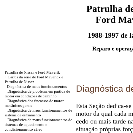
Patrulha de
Ford Ma
1988-1997 de 
Reparo e operaç
Patrulha de Nissan e Ford Maverik
+
Carros da série de Ford Maverick e
Patrulha de Nissan
Diagnóstica 
-
Diagnóstica de maus funcionamentos
Diagnóstica de problema em partida de
motor em condições de caminho
Diagnóstica dos fracassos de motor
Esta Seção dedica-se 
mecânicos gerais
Diagnóstica de maus funcionamentos de
motor da qual cada m
sistema de esfriamento
Diagnóstica de maus funcionamentos de
cedo ou mais tarde n
sistemas de aquecimento e
situação próprias forç
condicionamento aéreo