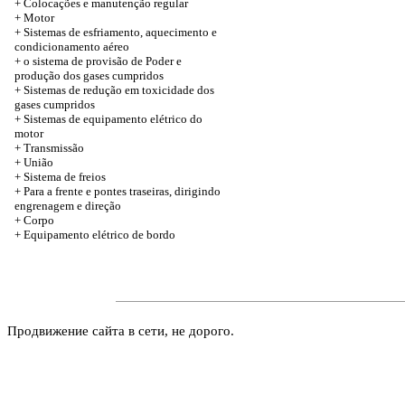
+
Colocações e manutenção regular
+
Motor
+
Sistemas de esfriamento, aquecimento e
condicionamento aéreo
+
o sistema de provisão de Poder e
produção dos gases cumpridos
+
Sistemas de redução em toxicidade dos
gases cumpridos
+
Sistemas de equipamento elétrico do
motor
+
Transmissão
+
União
+
Sistema de freios
+
Para a frente e pontes traseiras, dirigindo
engrenagem e direção
+
Corpo
+
Equipamento elétrico de bordo
Продвижение сайта в сети, не дорого.