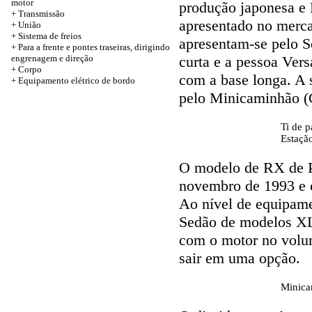
motor
produção japonesa e
+
Transmissão
apresentado no merca
+
União
+
Sistema de freios
apresentam-se pelo 
+
Para a frente e pontes traseiras, dirigindo
engrenagem e direção
curta e a pessoa Vers
+
Corpo
com a base longa. A 
+
Equipamento elétrico de bordo
pelo Minicaminhão (C
Ti de p
Estaçã
O modelo de RX de P
novembro de 1993 e c
Ao nível de equipamen
Sedão de modelos XL 
com o motor no volum
sair em uma opção.
Minicam