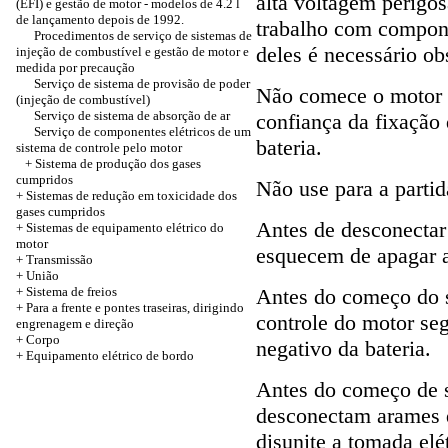
alta voltagem perigos
(EFI) e gestão de motor - modelos de 4.2 l
de lançamento depois de 1992.
trabalho com compone
Procedimentos de serviço de sistemas de
deles é necessário ob
injeção de combustível e gestão de motor e
medida por precaução
Serviço de sistema de provisão de poder
Não comece o motor s
(injeção de combustível)
Serviço de sistema de absorção de ar
confiança da fixação
Serviço de componentes elétricos de um
bateria.
sistema de controle pelo motor
+
Sistema de produção dos gases
cumpridos
Não use para a partid
+
Sistemas de redução em toxicidade dos
gases cumpridos
Antes de desconectar 
+
Sistemas de equipamento elétrico do
motor
esquecem de apagar a
+
Transmissão
+
União
+
Sistema de freios
Antes do começo do 
+
Para a frente e pontes traseiras, dirigindo
controle do motor s
engrenagem e direção
+
Corpo
negativo da bateria.
+
Equipamento elétrico de bordo
Antes do começo de s
desconectam arames 
disunite a tomada elé