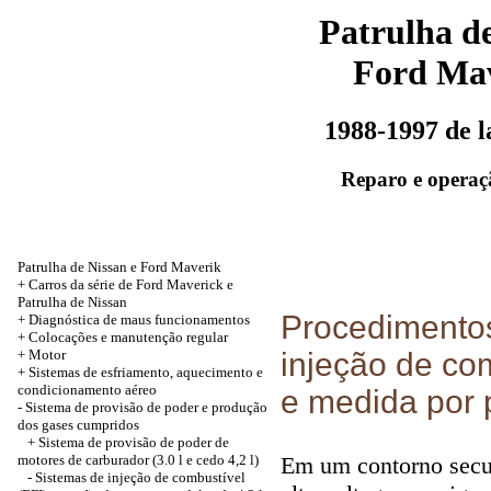
Patrulha de
Ford Ma
1988-1997 de 
Reparo e operaç
Patrulha de Nissan e Ford Maverik
+
Carros da série de Ford Maverick e
Patrulha de Nissan
Procedimentos
+
Diagnóstica de maus funcionamentos
+
Colocações e manutenção regular
+
Motor
injeção de co
+
Sistemas de esfriamento, aquecimento e
condicionamento aéreo
e medida por
-
Sistema de provisão de poder e produção
dos gases cumpridos
+
Sistema de provisão de poder de
motores de carburador (3.0 l e cedo 4,2 l)
Em um contorno secun
-
Sistemas de injeção de combustível