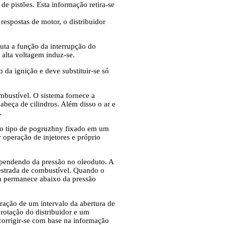
e pistões. Esta informação retira-se
espostas de motor, o distribuidor
uta a função da interrupção do
alta voltagem induz-se.
 da ignição e deve substituir-se só
mbustível. O sistema fornece a
beça de cilindros. Além disso o ar e
.
 do tipo de pogruzhny fixado em um
 operação de injetores e próprio
ependendo da pressão no oleoduto. A
 estrada de combustível. Quando o
na permanece abaixo da pressão
ração de um intervalo da abertura de
rotação do distribuidor e um
corrigir-se com base na informação