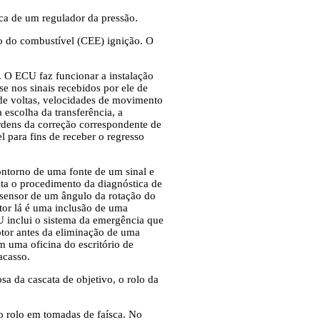
ca de um regulador da pressão.
co do combustível (CEE) ignição. O
 O ECU faz funcionar a instalação
 nos sinais recebidos por ele de
de voltas, velocidades de movimento
 escolha da transferência, a
dens da correção correspondente de
 para fins de receber o regresso
ntorno de uma fonte de um sinal e
ita o procedimento da diagnóstica de
ensor de um ângulo da rotação do
otor lá é uma inclusão de uma
 inclui o sistema da emergência que
otor antes da eliminação de uma
 uma oficina do escritório de
acasso.
sa da cascata de objetivo, o rolo da
do rolo em tomadas de faísca. No