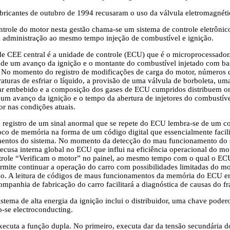
bricantes de outubro de 1994 recusaram o uso da válvula eletromagnéti
ntrole do motor nesta gestão chama-se um sistema de controle eletrôni
a administração ao mesmo tempo injeção de combustível e ignição.
 CEE central é a unidade de controle (ECU) que é o microprocessador.
de um avanço da ignição e o montante do combustível injetado com base
. No momento do registro de modificações de carga do motor, números 
aturas de esfriar o líquido, a provisão de uma válvula de borboleta, uma
ar embebido e a composição dos gases de ECU cumpridos distribuem or
um avanço da ignição e o tempo da abertura de injetores do combustível
 nas condições atuais.
egistro de um sinal anormal que se repete do ECU lembra-se de um co
oco de memória na forma de um código digital que essencialmente facil
entos do sistema. No momento da detecção do mau funcionamento do s
 recusa interna global no ECU que influi na eficiência operacional do m
role “Verificam o motor” no painel, ao mesmo tempo com o qual o ECU
rmite continuar a operação do carro com possibilidades limitadas do m
so. A leitura de códigos de maus funcionamentos da memória do ECU em
mpanhia de fabricação do carro facilitará a diagnóstica de causas do fr
istema de alta energia da ignição inclui o distribuidor, uma chave podero
o-se electroconducting.
executa a função dupla. No primeiro, executa dar da tensão secundária 