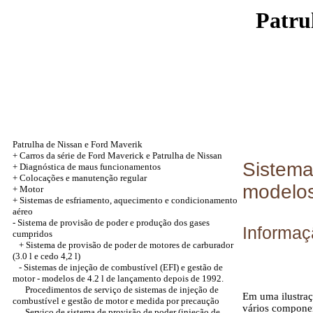
Patru
Patrulha de Nissan e Ford Maverik
+
Carros da série de Ford Maverick e Patrulha de Nissan
Sistema
+
Diagnóstica de maus funcionamentos
+
Colocações e manutenção regular
modelos
+
Motor
+
Sistemas de esfriamento, aquecimento e condicionamento
aéreo
-
Sistema de provisão de poder e produção dos gases
Informaç
cumpridos
+
Sistema de provisão de poder de motores de carburador
(3.0 l e cedo 4,2 l)
-
Sistemas de injeção de combustível (EFI) e gestão de
motor - modelos de 4.2 l de lançamento depois de 1992.
Procedimentos de serviço de sistemas de injeção de
Em uma ilustra
combustível e gestão de motor e medida por precaução
vários componen
Serviço de sistema de provisão de poder (injeção de