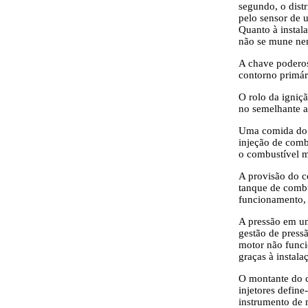
segundo, o dist
pelo sensor de u
Quanto à instal
não se mune ne
A chave poderos
contorno primár
O rolo da igniçã
no semelhante a
Uma comida do m
injeção de comb
o combustível m
A provisão do c
tanque de combu
funcionamento, 
A pressão em um
gestão de press
motor não funci
graças à instala
O montante do c
injetores defin
instrumento de 