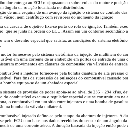
ribuidor entrega ao ECU информациею sobre voltas do motor e posição d
m ângulo da rotação localizada no distribuidor.
ação de uma esquina de um avanço da ignição o sistema de controle das r
m vácuo, nem centrífugo com revisores do momento da ignição.
a da cascata de objetivo fixa-se perto do rolo de ignição. Também exec
io, que se junta na ordem do ECU. Assim em um contorno secundário a 
o tem o desenho especial que satisfaz as condições do sistema eletrônico
.
otor fornece-se pelo sistema eletrônico da injeção de multiitem do co
ustível em uma corrente de ar embebido em portos de entrada de uma ca
isturam movimentos em câmaras de combustão via válvulas de entrada
ombustível a injetores fornece-se pela bomba dianteira de alta pressão
stível. Para fins da supressão de pulsações do combustível causado por
a bomba equipa-se de um abafador especial.
 sistema de provisão de poder apoia-se ao nível de 235 ÷ 294 kPas, d
ão do combustível executa o regulador especial que se construiu em na
ona, o combustível em um sítio entre injetores e uma bomba de gasoli
ção na bomba da válvula unilateral.
ombustível injetado define-se pelo tempo da abertura de injetores. A du
e-se pelo ECU com base nos dados recebidos do sensor de um ângulo da 
medir de uma corrente aérea. A duração baseada da injeção então pode 