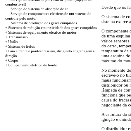
combustível)
Desde que os fa
Serviço de sistema de absorção de ar
Serviço de componentes elétricos de um sistema de
O sistema de co
controle pelo motor
sistema exerce 
+
Sistema de produção dos gases cumpridos
+
Sistemas de redução em toxicidade dos gases cumpridos
O componente de
+
Sistemas de equipamento elétrico do motor
de uma esquina 
+
Transmissão
vários sensores
+
União
do carro, temper
+
Sistema de freios
temperatura de 
+
Para a frente e pontes traseiras, dirigindo engrenagem e
direção
uma esquina de 
+
Corpo
máximo do motor
+
Equipamento elétrico de bordo
No momento do r
escreve-o no bl
maus funcionam
distribuidor ou
lâmpada de cont
funciona que pe
causa do fracas
negociante da co
A estrutura do s
ignição e unind
O distribuidor 