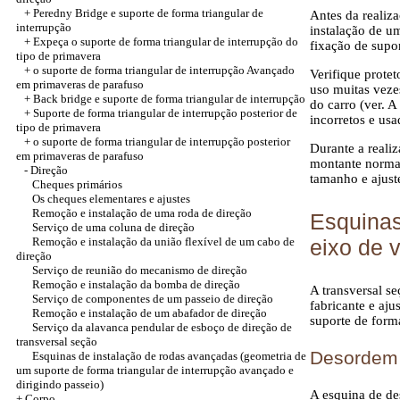
+
Peredny Bridge e suporte de forma triangular de
Antes da realiz
interrupção
instalação de u
+
Expeça o suporte de forma triangular de interrupção do
fixação de supor
tipo de primavera
+
o suporte de forma triangular de interrupção Avançado
Verifique prote
em primaveras de parafuso
uso muitas veze
+
Back bridge e suporte de forma triangular de interrupção
do carro (ver. 
+
Suporte de forma triangular de interrupção posterior de
incorretos e usa
tipo de primavera
+
o suporte de forma triangular de interrupção posterior
Durante a reali
em primaveras de parafuso
montante normal
-
Direção
tamanho e ajust
Cheques primários
Os cheques elementares e ajustes
Remoção e instalação de uma roda de direção
Esquinas
Serviço de uma coluna de direção
Remoção e instalação da união flexível de um cabo de
eixo de 
direção
Serviço de reunião do mecanismo de direção
Remoção e instalação da bomba de direção
A transversal s
Serviço de componentes de um passeio de direção
fabricante e aj
Remoção e instalação de um abafador de direção
suporte de forma
Serviço da alavanca pendular de esboço de direção de
transversal seção
Desordem
Esquinas de instalação de rodas avançadas (geometria de
um suporte de forma triangular de interrupção avançado e
dirigindo passeio)
A esquina de de
+
Corpo