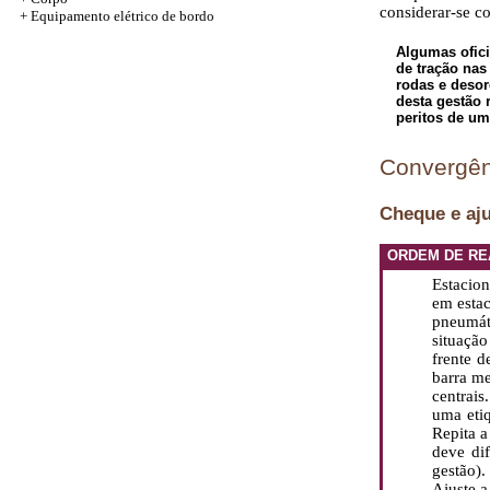
considerar-se c
+
Equipamento elétrico de bordo
Algumas ofici
de tração nas
rodas e desor
desta gestão
peritos de uma
Convergên
Cheque e aj
ORDEM DE RE
Estacio
em estac
pneumát
situação
frente d
barra me
centrais
uma etiq
Repita a
deve di
gestão).
Ajuste a