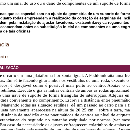
omo um sinal do uso ou o dano de componentes de um suporte de forma 
nas que se especializam no ajuste da geometria de um suporte de forma 
 quatro rodas empreendem a realização da correção de esquinas de incl
dem pela instalação de ajustar lavadores, ekstsentrikovy carregamentos
 recomendam antes da substituição inicial de componentes de uma engr
 de tais oficinas.
cia
uste
ALIZAÇÃO
ne o carro em uma plataforma horizontal igual. A Poddomkratta uma fr
as. Em série fazendo girar ambos os vestíbulos de uma roda, execute o 
icos, é desejável como é possível mais perto ao centro. Abaixe o ca
 retilínea. Execute o giz as linhas centrais de ambas as rodas aproxima
e uma nave de suporte de forma triangular de interrupção. Adquira en
dida conveniente no comprimento. Escreva a distância entre pneumático
. Mantendo rodas na situação retilínea, dê um passeio ao carro para a 
ueta novamente aparecesse na altura de 20 25 cm ÷ sobre a terra, mas
 distância de medição entre pneumáticos de centros ao nível de etiquet
ferenciar-se do segundo no tamanho estipulado por normas (ver
mesa
 Em caso da necessidade os ajustes enfraquecem colarinhos de ambas as
 convergência pela rotação de um tubo de uma barra do esboço. Aperte