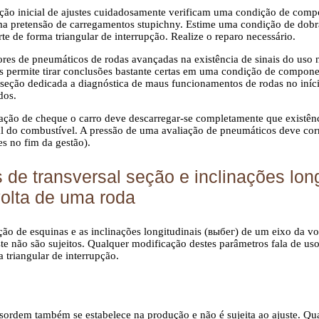
ação inicial de ajustes cuidadosamente verificam uma condição de comp
ma pretensão de carregamentos stupichny. Estime uma condição de dobra
te de forma triangular de interrupção. Realize o reparo necessário.
tores de pneumáticos de rodas avançadas na existência de sinais do us
s permite tirar conclusões bastante certas em uma condição de compo
A seção dedicada
a diagnóstica de maus funcionamentos de rodas
no iníc
dos.
zação de cheque o carro deve descarregar-se completamente que existê
 do combustível. A pressão de uma avaliação de pneumáticos deve co
es
no fim da gestão).
 de transversal seção e inclinações lon
volta de uma roda
eção de esquinas e as inclinações longitudinais (выбег) de um eixo da 
uste não são sujeitos. Qualquer modificação destes parâmetros fala de 
 triangular de interrupção.
sordem também se estabelece na produção e não é sujeita ao ajuste. Qu