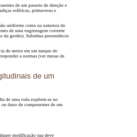
onentes de um passeio de direção e
diças esféricas, primaveras e
o não uniforme como na natureza do
nentes de uma engrenagem corrente
io da gestão). Substitua pneumáticos
ncia de meios em um tanque do
rresponder a normas (ver
mesas de
gitudinais de um
volta de uma roda expõem-se no
uso ou dano de componentes de um
alquer modificação sua deve