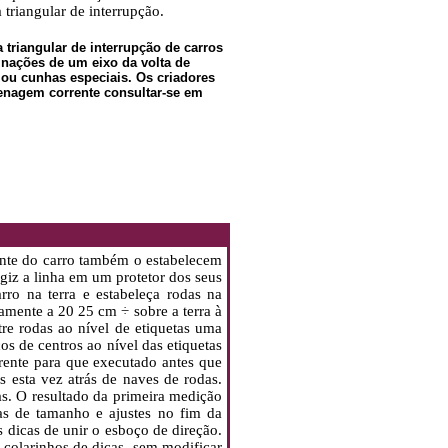
triangular de interrupção.
triangular de interrupção de carros
inações de um eixo da volta de
 ou cunhas especiais. Os criadores
enagem corrente consultar-se em
ente do carro também o estabelecem
giz a linha em um protetor dos seus
rro na terra e estabeleça rodas na
damente a 20 25 cm ÷ sobre a terra à
tre rodas ao nível de etiquetas uma
s de centros ao nível das etiquetas
frente para que executado antes que
 esta vez atrás de naves de rodas.
as. O resultado da primeira medição
s de tamanho e ajustes
no fim da
 dicas de unir o esboço de direção.
 colarinhos de dicas, sem modificar