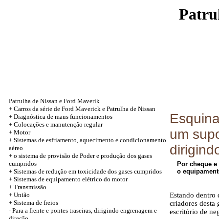
Patru
Patrulha de Nissan e Ford Maverik
+
Carros da série de Ford Maverick e Patrulha de Nissan
Esquina
+
Diagnóstica de maus funcionamentos
+
Colocações e manutenção regular
um supo
+
Motor
+
Sistemas de esfriamento, aquecimento e condicionamento
dirigind
aéreo
+
o sistema de provisão de Poder e produção dos gases
cumpridos
Por cheque e 
+
Sistemas de redução em toxicidade dos gases cumpridos
o equipament
+
Sistemas de equipamento elétrico do motor
+
Transmissão
+
União
Estando dentro 
+
Sistema de freios
criadores desta 
-
Para a frente e pontes traseiras, dirigindo engrenagem e
escritório de n
direção