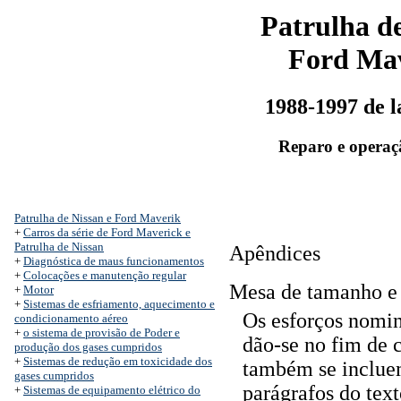
Patrulha de
Ford Ma
1988-1997 de 
Reparo e operaç
Patrulha de Nissan e Ford Maverik
+
Carros da série de Ford Maverick e
Patrulha de Nissan
Apêndices
+
Diagnóstica de maus funcionamentos
+
Colocações e manutenção regular
Mesa de tamanho e 
+
Motor
+
Sistemas de esfriamento, aquecimento e
Os esforços nomin
condicionamento aéreo
+
o sistema de provisão de Poder e
dão-se no fim de 
produção dos gases cumpridos
+
Sistemas de redução em toxicidade dos
também se incluem
gases cumpridos
parágrafos do text
+
Sistemas de equipamento elétrico do