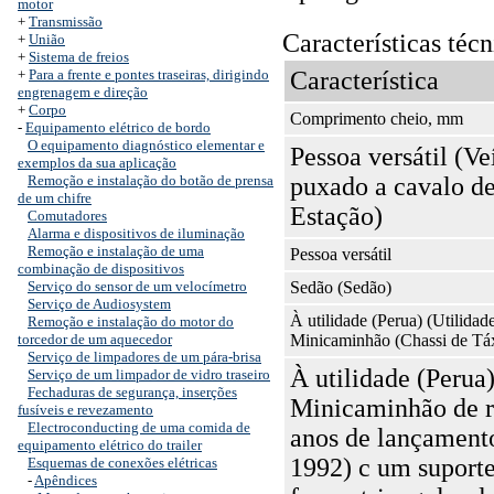
motor
+
Transmissão
Características técn
+
União
+
Sistema de freios
+
Para a frente e pontes traseiras, dirigindo
Característica
engrenagem e direção
+
Corpo
Comprimento cheio, mm
-
Equipamento elétrico de bordo
O equipamento diagnóstico elementar e
Pessoa versátil (Ve
exemplos da sua aplicação
Remoção e instalação do botão de prensa
puxado a cavalo d
de um chifre
Estação)
Comutadores
Alarma e dispositivos de iluminação
Remoção e instalação de uma
Pessoa versátil
combinação de dispositivos
Serviço do sensor de um velocímetro
Sedão (Sedão)
Serviço de Audiosystem
À utilidade (Perua) (Utilidade
Remoção e instalação do motor do
torcedor de um aquecedor
Minicaminhão (Chassi de Tá
Serviço de limpadores de um pára-brisa
À utilidade (Perua)
Serviço de um limpador de vidro traseiro
Fechaduras de segurança, inserções
Minicaminhão de r
fusíveis e revezamento
Electroconducting de uma comida de
anos de lançament
equipamento elétrico do trailer
1992) c um suport
Esquemas de conexões elétricas
-
Apêndices