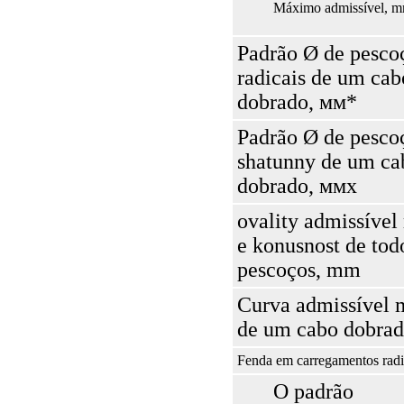
Máximo admissível, 
Padrão Ø de pesco
radicais de um cab
dobrado, мм*
Padrão Ø de pesco
shatunny de um ca
dobrado, ммx
ovality admissíve
e konusnost de tod
pescoços, mm
Curva admissível
de um cabo dobra
Fenda em carregamentos rad
O padrão