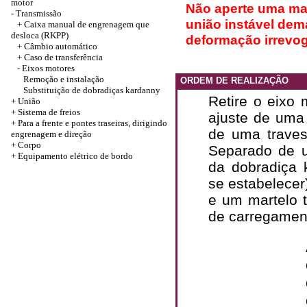
motor
Não aperte uma ma
-
Transmissão
união instável dem
+
Caixa manual de engrenagem que
desloca (RKPP)
deformação irrevog
+
Câmbio automático
+
Caso de transferência
-
Eixos motores
Remoção e instalação
ORDEM DE REALIZAÇÃO
Substituição de dobradiças kardanny
Retire o eixo 
+
União
+
Sistema de freios
ajuste de uma 
+
Para a frente e pontes traseiras, dirigindo
de uma trave
engrenagem e direção
+
Corpo
Separado de u
+
Equipamento elétrico de bordo
da dobradiça k
se estabelecer
e um martelo 
de carregamen