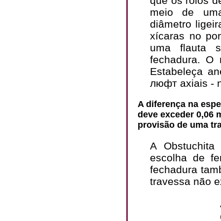
que os rolos d
meio de uma
diâmetro lige
xícaras no po
uma flauta 
fechadura. O
Estabeleça ané
люфт axiais -
A diferença na esp
deve exceder 0,06 
provisão de uma tr
A Obstuchita
escolha de f
fechadura tam
travessa não 