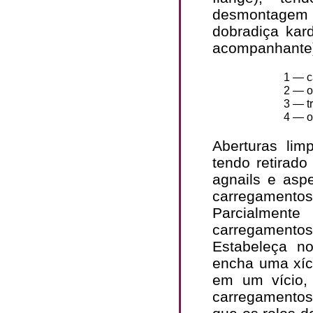
desmontagem 
dobradiça kar
acompanhante
1 — c
2 — o
3 — t
4 — o
Aberturas lim
tendo retirad
agnails e asp
carregament
Parcialment
carregament
Estabeleça n
encha uma xíca
em um vício,
carregamento