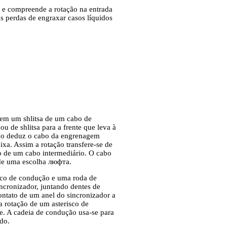
s e compreende a rotação na entrada
s perdas de engraxar casos líquidos
 em um shlitsa de um cabo de
u de shlitsa para a frente que leva à
ião deduz o cabo da engrenagem
ixa. Assim a rotação transfere-se de
o de um cabo intermediário. O cabo
 de uma escolha люфта.
sco de condução e uma roda de
cronizador, juntando dentes de
ntato de um anel do sincronizador a
 rotação de um asterisco de
. A cadeia de condução usa-se para
do.