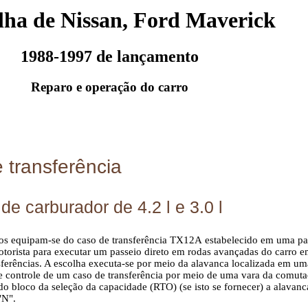
lha de Nissan, Ford Maverick
1988-1997 de lançamento
Reparo e operação do carro
 transferência
e carburador de 4.2 l e 3.0 l
s equipam-se do caso de transferência ТХ12А estabelecido em uma part
torista para executar um passeio direto em rodas avançadas do carro
sferências. A escolha executa-se por meio da alavanca localizada em um
 controle de um caso de transferência por meio de uma vara da comuta
o bloco da seleção da capacidade (RTO) (se isto se fornecer) a alavanca
"N".