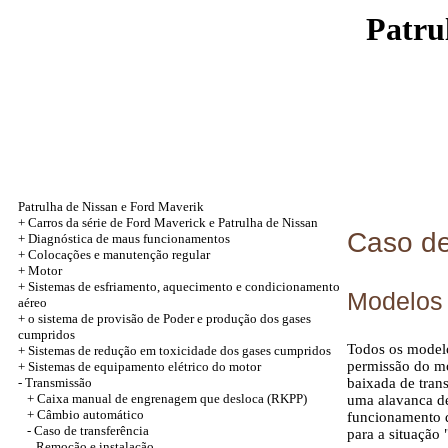
Patru
Patrulha de Nissan e Ford Maverik
+
Carros da série de Ford Maverick e Patrulha de Nissan
Caso de
+
Diagnóstica de maus funcionamentos
+
Colocações e manutenção regular
+
Motor
+
Sistemas de esfriamento, aquecimento e condicionamento
Modelos d
aéreo
+
o sistema de provisão de Poder e produção dos gases
cumpridos
Todos os modelo
+
Sistemas de redução em toxicidade dos gases cumpridos
permissão do mo
+
Sistemas de equipamento elétrico do motor
-
Transmissão
baixada de tran
+
Caixa manual de engrenagem que desloca (RKPP)
uma alavanca de
+
Câmbio automático
funcionamento d
-
Caso de transferência
para a situação 
Remoção e instalação