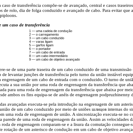
 caso de transferência compõe-se de avançado, central e casos traseiro
s de rolo, dia de folga conduzido e avançado de cabo. Para evitar que a
piploons.
 um caso de transferência
1 — uma cadeia de condução
2 — o carregamento
3 — um cabo conduzido
4 — varas ligam
5 — garfos ligam
6 — o portador
7 — um cabo de entrada
8 — um cabo intermediário
9 — um cabo de objetivo avançado
fere-se de uma parte traseira de um cabo conduzido de uma transmissão
de levantar junções de transferência pelo turno da união instável equipo
na engrenagem de um cabo de entrada com o conduzido. O turno de un
executa a sua união por uma roda de engrenagem da transferência que aba
ada para uma roda de engrenagem da transferência que abaixa por mei
esde ambos os fins equipa-se de anéis de engrenagem podpruzhinenny
das avançadas executa-se pela introdução na engrenagem de um asteri
nião de um cabo conduzido por meio de uniões шлицов internas do sin
om uma roda de engrenagem de união. A sincronização executa-se no co
parede de uma roda de engrenagem da união. Assim as velocidades da
roda de engrenagem comparam-se e a lisura da comutação consegue-se
 de rotação de um asterisco de condução em um cabo de objetivo avança