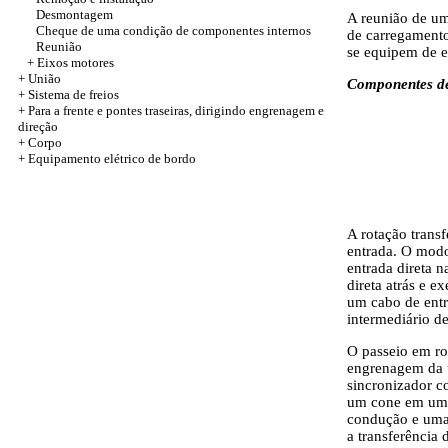
Desmontagem
A reunião de um
Cheque de uma condição de componentes internos
de carregamento
Reunião
se equipem de e
+
Eixos motores
+
União
Componentes de
+
Sistema de freios
+
Para a frente e pontes traseiras, dirigindo engrenagem e
direção
+
Corpo
+
Equipamento elétrico de bordo
A rotação trans
entrada. O modo 
entrada direta 
direta atrás e 
um cabo de entr
intermediário d
O passeio em ro
engrenagem da u
sincronizador c
um cone em uma 
condução e uma 
a transferência