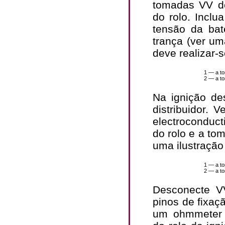
tomadas VV de
do rolo. Inclu
tensão da ba
trança (ver um
deve realizar-s
1 — a t
2 — a to
Na ignição des
distribuidor. 
electroconduct
do rolo e a to
uma ilustraçã
1 — a to
2 — a to
Desconecte V
pinos de fixaçã
um ohmmeter 