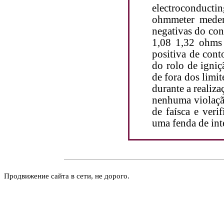
electroconduct
ohmmeter medem 
negativas do con
1,08 1,32 ohms 
positiva de con
do rolo de igniç
de fora dos limit
durante a realiza
nenhuma violação
de faísca e veri
uma fenda de int
Продвижение сайта в сети, не дорого.