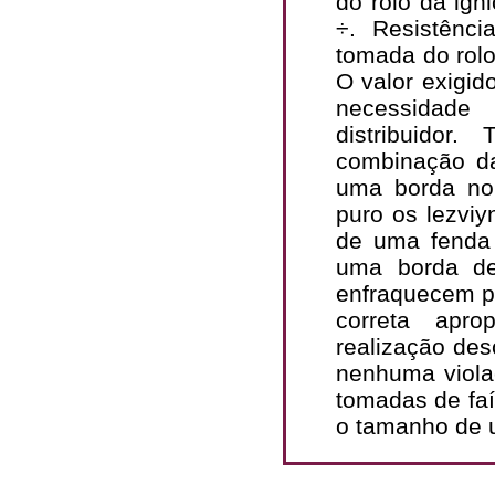
do rolo da ign
÷. Resistênc
tomada do rol
O valor exigid
necessidade
distribuidor
combinação d
uma borda no
puro os lezvi
de uma fenda 
uma borda de
enfraquecem p
correta apr
realização des
nenhuma viola
tomadas de faí
o tamanho de u