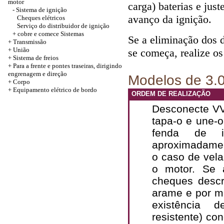
motor
carga) baterias e jus
-
Sistema de ignição
avanço da ignição.
Cheques elétricos
Serviço do distribuidor de ignição
+
cobre e comece Sistemas
Se a eliminação dos d
+
Transmissão
+
União
se começa, realize o
+
Sistema de freios
+
Para a frente e pontes traseiras, dirigindo
engrenagem e direção
Modelos de 3.0
+
Corpo
+
Equipamento elétrico de bordo
ORDEM DE REALIZAÇÃO
Desconecte VV
tapa-o e une-o
fenda de i
aproximadamen
o caso de vela
o motor. Se 
cheques descr
arame e por m
existência d
resistente) co